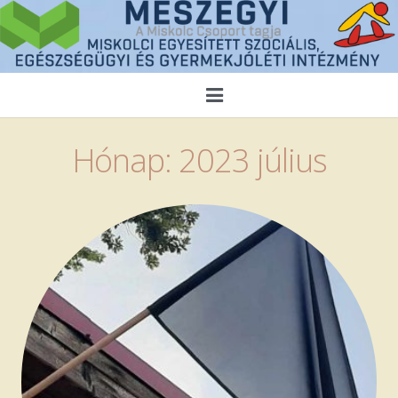
Kezdőlap
Hónap:
2023 július
Magunkról
Híreink
Közérdekű adatok
Ellátások
Pályázatok
Alapítványaink