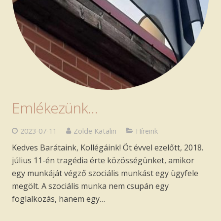
Szakmai anyagok
Ingyenes jogi tanácsadás
Emlékezünk…
2023-07-11
Zölde Katalin
Híreink
Kedves Barátaink, Kollégáink! Öt évvel ezelőtt, 2018.
július 11-én tragédia érte közösségünket, amikor
egy munkáját végző szociális munkást egy ügyfele
megölt. A szociális munka nem csupán egy
foglalkozás, hanem egy…