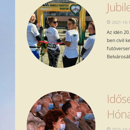
Jubi
2021-10-
Az idén 20
ben civil 
futóversen
Belvárosá
Idős
Hóna
2021-10-