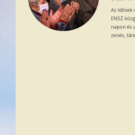
Az Idősek 
ENSZ közg
napon és a
zenés, tá