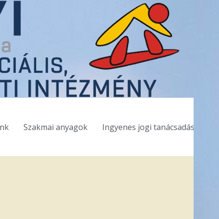
ink
Szakmai anyagok
Ingyenes jogi tanácsadás