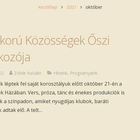
Kezdőlap
2021
október
korú Közösségek Őszi
lkozója
22
Zölde Katalin
Híreink
,
Programjaink
 léptek fel saját korosztályuk előtt október 21-én a
 Házában. Vers, próza, tánc és énekes produkciók is
k a színpadon, amiket nyugdíjas klubok, baráti
 adtak elő. A telt…