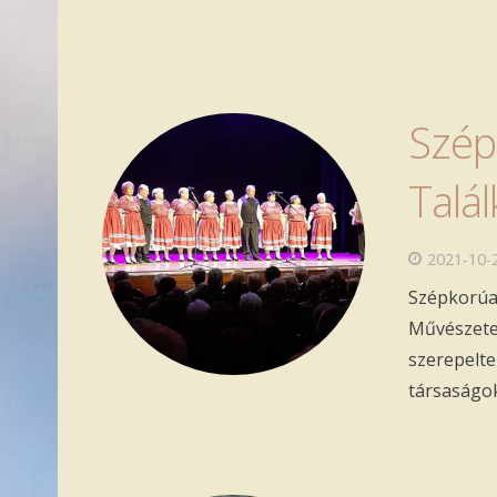
Szép
Talá
2021-10-
Szépkorúak
Művészetek
szerepelte
társaságok