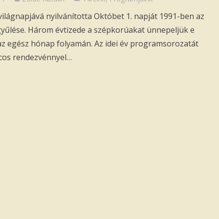
világnapjává nyilvánította Októbet 1. napját 1991-ben az
yűlése. Három évtizede a szépkorúakat ünnepeljük e
z egész hónap folyamán. Az idei év programsorozatát
ncos rendezvénnyel…