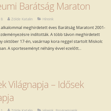
leumi Barátság Maraton
18
Zölde Katalin
Híreink
. alkalommal meghirdetett éves Barátság Maratont 2001-
kezdeményezésre indították. A több távon meghirdetett
y október 17-én, vasárnap kora reggel startolt Miskolc
ban. A sporteseményt néhány évvel ezelőtt…
ek Világnapja – Idősek
pja
11
Zölde Katalin
Híreink
,
Programjaink