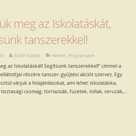
ük meg az Iskolatáskát,
tsünk tanszerekkel!
26
Zölde Katalin
Híreink
,
Programjaink
eg az Iskolatáskát! Segítsünk tanszerekkel!” címmel a
llátottjai részére tanszer-gyűjtési akciót szervez. Egy
ztül várjuk a felajánlásokat, ami lehet: iskolatáska,
 tisztasági csomag, tornazsák, füzetek, tollak, ceruzák,…