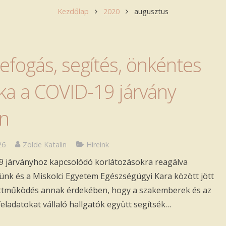
Kezdőlap
2020
augusztus
efogás, segítés, önkéntes
a a COVID-19 járvány
én
26
Zölde Katalin
Híreink
9 járványhoz kapcsolódó korlátozásokra reagálva
nk és a Miskolci Egyetem Egészségügyi Kara között jött
üttműködés annak érdekében, hogy a szakemberek és az
eladatokat vállaló hallgatók együtt segítsék…