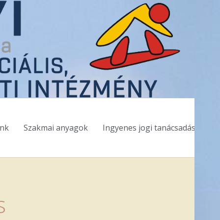
ink
Szakmai anyagok
Ingyenes jogi tanácsadás
s