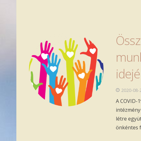
Össz
munk
idej
2020-08-
A COVID-1
intézményü
létre egy
önkéntes f