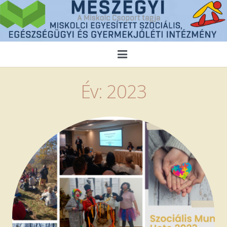
Kezdőlap
Év:
2023
Magunkról
Híreink
Közérdekű adatok
Ellátások
Pályázatok
Alapítványaink