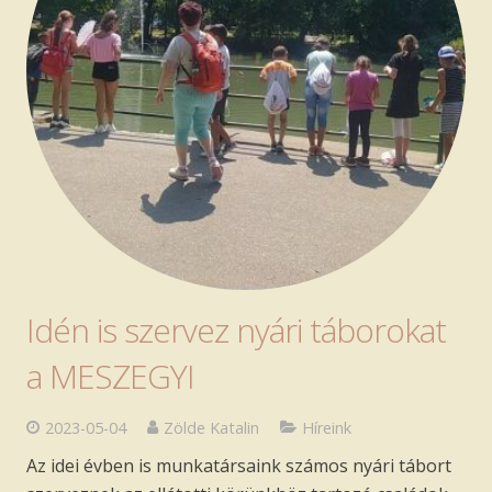
Idén is szervez nyári táborokat
a MESZEGYI
2023-05-04
Zölde Katalin
Híreink
Az idei évben is munkatársaink számos nyári tábort