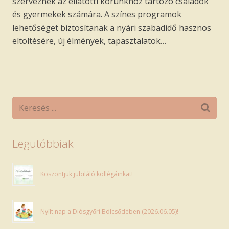
szerveznek az ellátotti körünkhöz tartozó családok
és gyermekek számára. A színes programok
lehetőséget biztosítanak a nyári szabadidő hasznos
eltöltésére, új élmények, tapasztalatok…
Legutóbbiak
Köszöntjük jubiláló kollégáinkat!
Nyílt nap a Diósgyőri Bölcsődében (2026.06.05)!