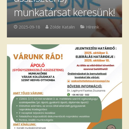
munkatársat keresünk!
Szakmai anyagok
Ingyenes jogi tanácsadás
2025-09-18
Zölde Katalin
Híreink