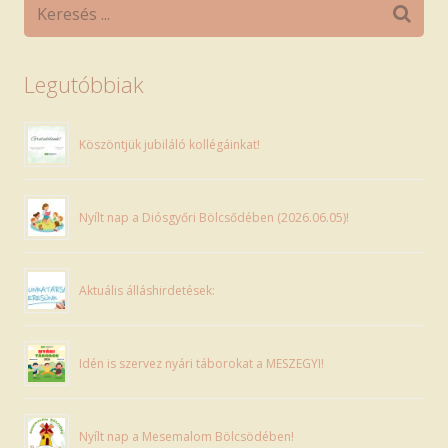
Legutóbbiak
Köszöntjük jubiláló kollégáinkat!
Nyílt nap a Diósgyőri Bölcsődében (2026.06.05)!
Aktuális álláshirdetések:
Idén is szervez nyári táborokat a MESZEGYI!
Nyílt nap a Mesemalom Bölcsödében!