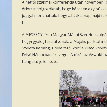
A hétfői szakmai konferencia után november 16-
érintett dolgozóknak, hogy közösen egy bükki t
joggal mondhatták, hogy „..hétköznap majd felm
J
A MESZEGYI és a Magyar Máltai Szeretetszolgál
hegyi gyalogtúra útvonala a Majális parktól indu
Szeleta barlang, Dolka tető, Zsófia kilátó követ
Felső Hámorban ért véget. A túrát az évszakhoz
hangulat jellemezte.