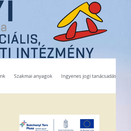
ink
Szakmai anyagok
Ingyenes jogi tanácsadás