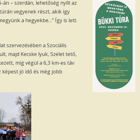
án – szerdán, lehetőség nyílt az
úrán vegyenek részt, akik így
együnk a hegyekbe…” Így is lett.
at szervezésében a Szociális
lt, majd Kecske lyuk, Szelet tető,
kezett, míg végül a 6,3 km-es táv
 képest jó idő és még jobb