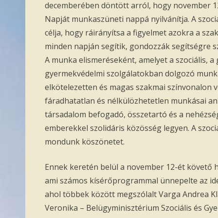
decemberében döntött arról, hogy november 12
Napját munkaszüneti nappá nyilvánítja. A szoc
célja, hogy ráirányítsa a figyelmet azokra a sz
minden napján segítik, gondozzák segítségre sz
A munka elismeréseként, amelyet a szociális, a 
gyermekvédelmi szolgálatokban dolgozó munka
elkötelezetten és magas szakmai színvonalon 
fáradhatatlan és nélkülözhetetlen munkásai a
társadalom befogadó, összetartó és a nehézsé
emberekkel szolidáris közösség legyen. A szoci
mondunk köszönetet.
Ennek keretén belül a november 12-ét követő h
ami számos kísérőprogrammal ünnepelte az idei
ahol többek között megszólalt Varga Andrea Kl
Veronika – Belügyminisztérium Szociális és Gye