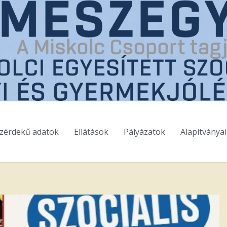
zérdekű adatok
Ellátások
Pályázatok
Alapítványa