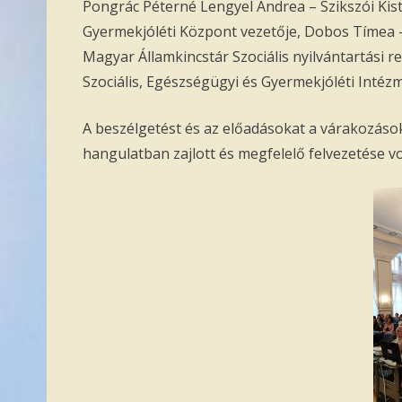
Pongrác Péterné Lengyel Andrea – Szikszói Kist
Gyermekjóléti Központ vezetője, Dobos Tímea 
Magyar Államkincstár Szociális nyilvántartási ref
Szociális, Egészségügyi és Gyermekjóléti Intézm
A beszélgetést és az előadásokat a várakozáso
hangulatban zajlott és megfelelő felvezetése v