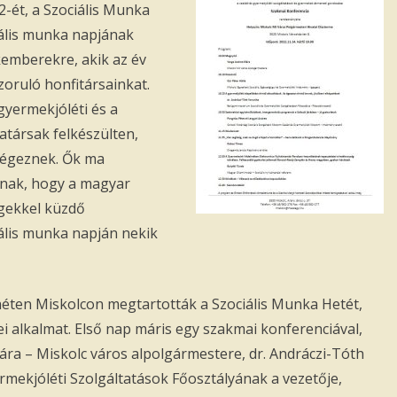
-ét, a Szociális Munka
iális munka napjának
akemberekre, akik az év
oruló honfitársainkat.
gyermekjóléti és a
társak felkészülten,
végeznek. Ők ma
nnak, hogy a magyar
gekkel küzdő
ális munka napján nekik
éten Miskolcon megtartották a Szociális Munka Hetét,
 alkalmat. Első nap máris egy szakmai konferenciával,
ára – Miskolc város alpolgármestere, dr. Andráczi-Tóth
rmekjóléti Szolgáltatások Főosztályának a vezetője,