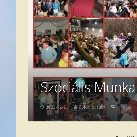
Szociális Munk
2022-12-21
Zölde Katalin
Híreink