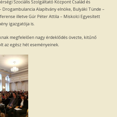
érségi Szociális Szolgáltató Központ Család és
– Drogambulancia Alapítvány elnöke, Bulyáki Tünde –
erense illetve Gúr Péter Attila – Miskolci Egyesített
ény igazgatója is.
knak megfelelően nagy érdeklődés övezte, kitűnő
olt az egész hét eseményeinek.