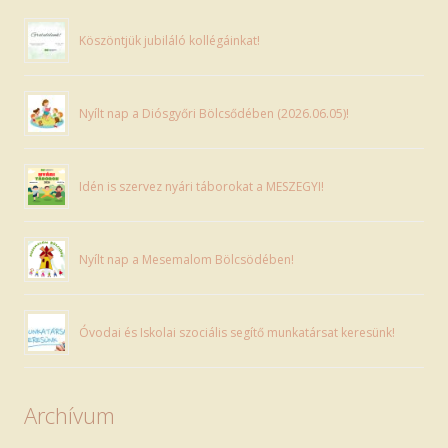
Köszöntjük jubiláló kollégáinkat!
Nyílt nap a Diósgyőri Bölcsődében (2026.06.05)!
Idén is szervez nyári táborokat a MESZEGYI!
Nyílt nap a Mesemalom Bölcsödében!
Óvodai és Iskolai szociális segítő munkatársat keresünk!
Archívum