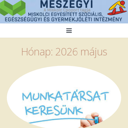
Kezdőlap
Hónap:
2026 május
Magunkról
Híreink
Közérdekű adatok
Ellátások
Pályázatok
Alapítványaink