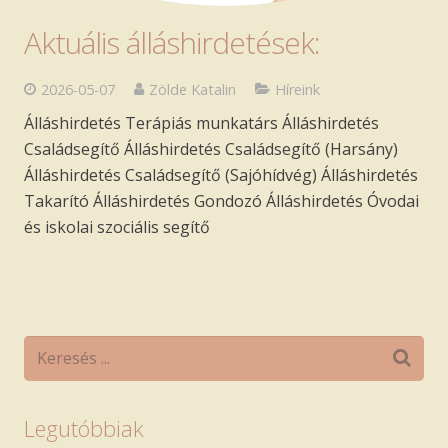
Szakmai anyagok
Aktuális álláshirdetések:
Ingyenes jogi tanácsadás
2026-05-07
Zölde Katalin
Híreink
Álláshirdetés Terápiás munkatárs Álláshirdetés
Családsegítő Álláshirdetés Családsegítő (Harsány)
Álláshirdetés Családsegítő (Sajóhídvég) Álláshirdetés
Takarító Álláshirdetés Gondozó Álláshirdetés Óvodai
és iskolai szociális segítő
Legutóbbiak