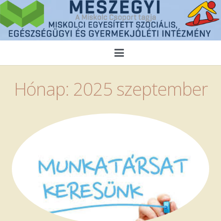
Kezdőlap
Hónap:
2025 szeptember
Magunkról
Híreink
Közérdekű adatok
Ellátások
Pályázatok
Alapítványaink