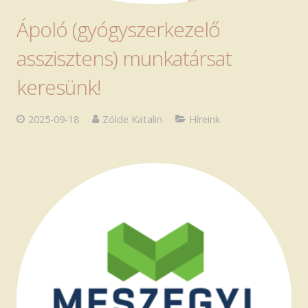
Szakmai anyagok
Ápoló (gyógyszerkezelő
asszisztens) munkatársat
Ingyenes jogi tanácsadás
keresünk!
2025-09-18
Zölde Katalin
Híreink