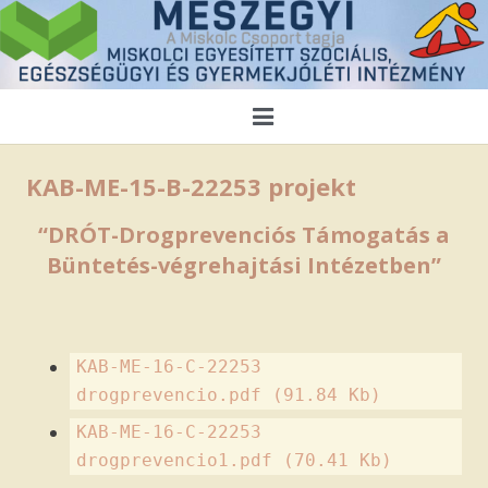
Kezdőlap
KAB-ME-15-B-22253 projekt
Magunkról
“DRÓT-Drogprevenciós Támogatás a
Büntetés-végrehajtási Intézetben”
Híreink
Közérdekű adatok
KAB-ME-16-C-22253
Ellátások
drogprevencio.pdf
(91.84 Kb)
Pályázatok
KAB-ME-16-C-22253
drogprevencio1.pdf
(70.41 Kb)
Alapítványaink