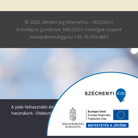
Szakmai anyagok
© 2020. Minden jog fenntartva – MESZEGYI
Ingyenes jogi tanácsadás
A honlapot gondozza: MESZEGYI Stratégiai csoport
honlap@meszegyi.hu +36-70-935-4887
A jobb felhasználói élmény érdekében az oldalon cookie-kat
használunk. Oldalunk használatával, Ön elfogadja a cookie-k
használatát.
OK