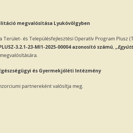
bilitáció megvalósítása Lyukóvölgyben
a Terület- és Településfejlesztési Operatív Program Plusz (T
LUSZ-3.2.1-23-MI1-2025-00004 azonosító számú
,
„Együtt
megvalósítására.
, Egészségügyi és Gyermekjóléti Intézmény
orciumi partnereként valósítja meg.