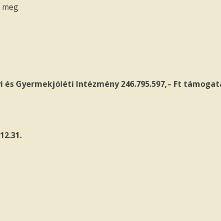
l meg.
gyi és Gyermekjóléti Intézmény
246.795.597,
– Ft támogat
12.31.