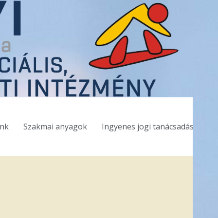
ink
Szakmai anyagok
Ingyenes jogi tanácsadás