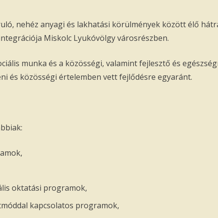
oruló, nehéz anyagi és lakhatási körülmények között élő há
 integrációja Miskolc Lyukóvölgy városrészben.
szociális munka és a közösségi, valamint fejlesztő és egés
éni és közösségi értelemben vett fejlődésre egyaránt.
bbiak:
ramok,
lis oktatási programok,
letmóddal kapcsolatos programok,