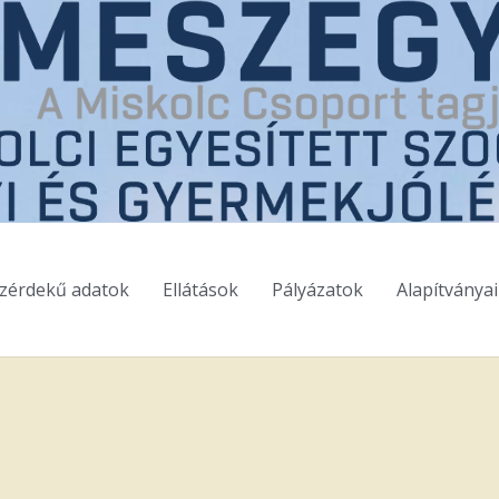
zérdekű adatok
Ellátások
Pályázatok
Alapítványa