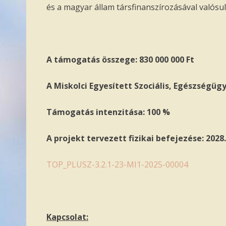
és a magyar állam társfinanszírozásával valósu
A támogatás összege: 830 000 000 Ft
A Miskolci Egyesített Szociális, Egészségü
Támogatás intenzitása: 100 %
A projekt tervezett fizikai befejezése: 2028.
TOP_PLUSZ-3.2.1-23-MI1-2025-00004
Kapcsolat: