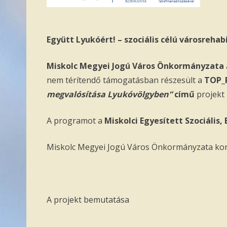
Együtt Lyukóért! – szociális célú városreha
Miskolc Megyei Jogú Város Önkormányzata
nem térítendő támogatásban részesült a
TOP_P
megvalósítása Lyukóvölgyben”
című
projekt 
A programot a
Miskolci Egyesített Szociális
Miskolc Megyei Jogú Város Önkormányzata konz
A projekt bemutatása