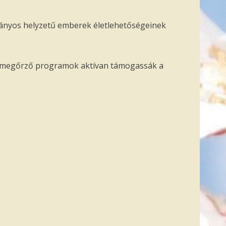
trányos helyzetű emberek életlehetőségeinek
zségmegőrző programok aktívan támogassák a