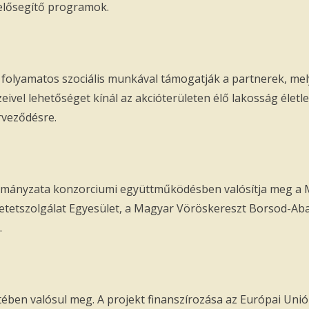
elősegítő programok.
 folyamatos szociális munkával támogatják a partnerek, me
eivel lehetőséget kínál az akcióterületen élő lakosság életl
rveződésre.
ányzata konzorciumi együttműködésben valósítja meg a Misk
retetszolgálat Egyesület, a Magyar Vöröskereszt Borsod-Ab
.
ében valósul meg. A projekt finanszírozása az Európai Unió 